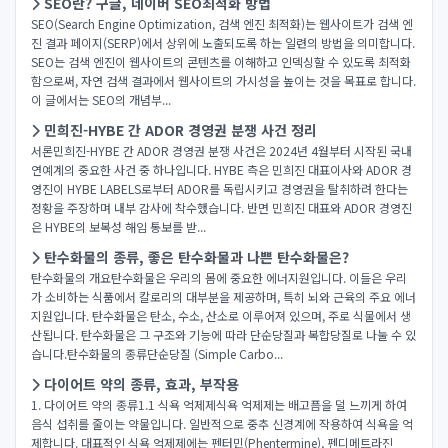
SEO란? 구글, 네이버 SEO최적화 방법
SEO(Search Engine Optimization, 검색 엔진 최적화)는 웹사이트가 검색 엔
진 결과 페이지(SERP)에서 상위에 노출되도록 하는 일련의 방법을 의미합니다.
SEO는 검색 엔진이 웹사이트의 콘텐츠를 이해하고 인덱싱할 수 있도록 최적화
함으로써, 자연 검색 결과에서 웹사이트의 가시성을 높이는 것을 목표로 합니다.
이 글에서는 SEO의 개념부...
민희진-HYBE 간 ADOR 경영권 분쟁 사건 정리
서론민희진-HYBE 간 ADOR 경영권 분쟁 사건은 2024년 4월부터 시작된 국내
연예계의 중요한 사건 중 하나입니다. HYBE 측은 민희진 대표이사와 ADOR 경
영진이 HYBE LABELS로부터 ADOR를 독립시키고 경영권을 탈취하려 한다는
정황을 주장하며 내부 감사에 착수했습니다. 반면 민희진 대표와 ADOR 경영진
은 HYBE의 보복성 해임 통보를 받...
탄수화물의 종류, 좋은 탄수화물과 나쁜 탄수화물은?
탄수화물의 개요탄수화물은 우리의 몸에 중요한 에너지원입니다. 이들은 우리
가 소비하는 식품에서 칼로리의 대부분을 제공하며, 특히 뇌와 근육의 주요 에너
지원입니다. 탄수화물은 탄소, 수소, 산소로 이루어져 있으며, 주로 식물에서 생
산됩니다. 탄수화물은 그 구조와 기능에 따라 단순당질과 복합당질로 나눌 수 있
습니다.탄수화물의 종류단순당질 (Simple Carbo...
다이어트 약의 종류, 효과, 부작용
1. 다이어트 약의 종류1.1 식욕 억제제식욕 억제제는 배고픔을 덜 느끼게 하여
음식 섭취를 줄이는 약물입니다. 일반적으로 중추 신경계에 작용하여 식욕을 억
제합니다. 대표적인 식욕 억제제에는 펜터민(Phentermine), 펜디메트라진