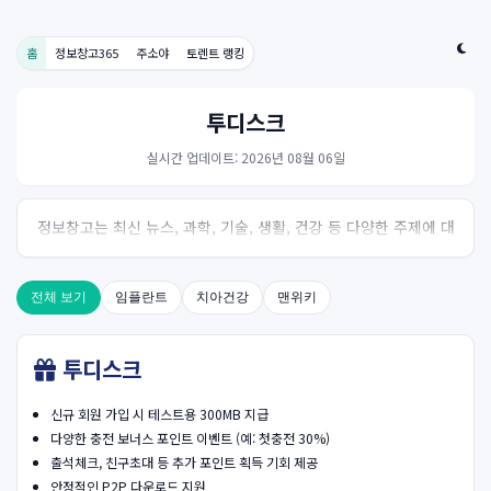
홈
정보창고365
주소야
토렌트 랭킹
투디스크
실시간 업데이트: 2026년 08월 06일
정보창고는 최신 뉴스, 과학, 기술, 생활, 건강 등 다양한 주제에 대
한 신뢰성 있는 정보를 제공하는 온라인 자료실입니다.
전체 보기
임플란트
치아건강
맨위키
투디스크
신규 회원 가입 시 테스트용 300MB 지급
다양한 충전 보너스 포인트 이벤트 (예: 첫충전 30%)
출석체크, 친구초대 등 추가 포인트 획득 기회 제공
안정적인 P2P 다운로드 지원